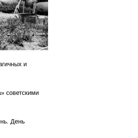
агичных и
а» советскими
нь. День