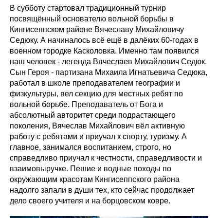
В субботу стартовал традиционный турнир
посвящённый основателю вольной борьбы в
Кингисеппском районе Вячеславу Михайловичу
Седюку. А начиналось всё ещё в далёких 60-годах в
военном городке Касколовка. Именно там появился
наш человек - легенда Вячеслаев Михайлович Седюк.
Сын Героя - партизана Михаила Игнатьевича Седюка,
работал в школе преподавателем географии и
физкультуры, вел секцию для местных ребят по
вольной борьбе. Преподаватель от Бога и
абсолютный авторитет среди подрастающего
поколения, Вячеслав Михайлович вёл активную
работу с ребятами и приучал к спорту, туризму. А
главное, занимался воспитанием, строго, но
справедливо приучал к честности, справедливости и
взаимовыручке. Пешие и водные походы по
окружающим красотам Кингисеппского района
надолго запали в души тех, кто сейчас продолжает
дело своего учителя и на борцовском ковре.