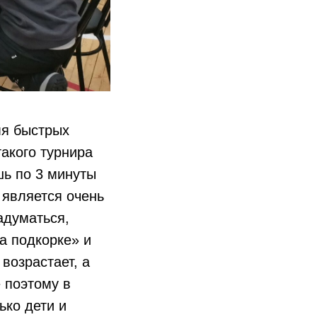
мя быстрых
акого турнира
шь по 3 минуты
 является очень
адуматься,
а подкорке» и
возрастает, а
 поэтому в
ько дети и