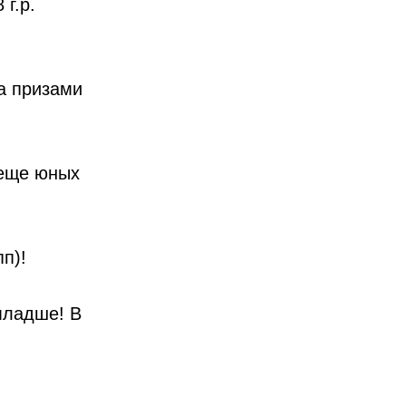
г.р.
за призами
 еще юных
п)!
младше! В