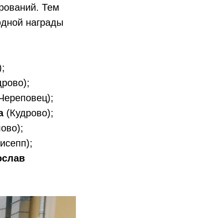
рований. Тем
одной награды
;
рово);
Череповец);
а
(Кудрово);
ово);
исепп);
ослав