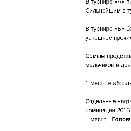
В турнире «А» п
Сильнейшим в т
В турнире «Б» б
успешнее прочи
Самым представ
мальчиков и дев
1 место в абсо
Отдельные награ
номинации 2015 
1 место -
Голов