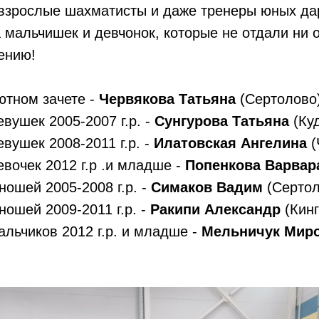
 взрослые шахматисты и даже тренеры юных да
 мальчишек и девчонок, которые не отдали ни 
ению!
ютном зачете -
Червякова Татьяна
(Сертолово)
евушек 2005-2007 г.р. -
Сунгурова Татьяна
(Куд
евушек 2008-2011 г.р. -
Илатовская Ангелина
(
евочек 2012 г.р .и младше -
Попенкова Варвар
ношей 2005-2008 г.р. -
Симаков Вадим
(Сертол
ношей 2009-2011 г.р. -
Ракипи Александр
(Кинг
альчиков 2012 г.р. и младше -
Мельничук Мир