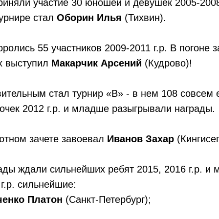
риняли участие 30 юношей и девушек 2005-2008 
урнире стал
Оборин Илья
(Тихвин).
оролись 55 участников 2009-2011 г.р. В погоне 
х выступил
Макарчик Арсений
(Кудрово)!
ительным стал турнир «В» - в нем 108 совсем
очек 2012 г.р. и младше разыгрывали награды.
лютном зачете завоевал
Иванов Захар
(Кингисеп
ды ждали сильнейших ребят 2015, 2016 г.р. и 
г.р. сильнейшие:
ченко Платон
(Санкт-Петербург);