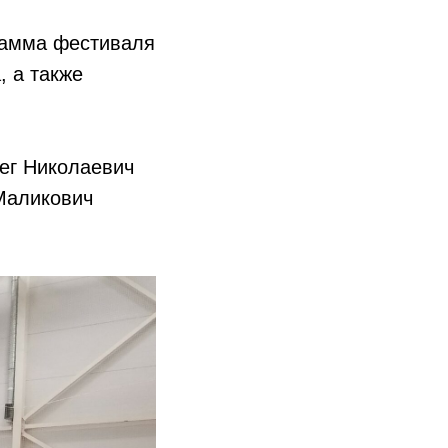
рамма фестиваля
, а также
ег Николаевич
Маликович