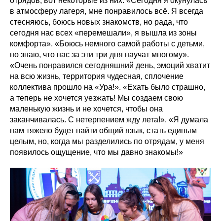
отрядов, вот некоторые из них: «Сегодня я окунулась
в атмосферу лагеря, мне понравилось всё. Я всегда
стесняюсь, боюсь новых знакомств, но рада, что
сегодня нас всех «перемешали», я вышла из зоны
комфорта». «Боюсь немного самой работы с детьми,
но знаю, что нас за эти три дня научат многому».
«Очень понравился сегодняшний день, эмоций хватит
на всю жизнь, территория чудесная, сплочение
коллектива прошло на «Ура!». «Ехать было страшно,
а теперь не хочется уезжать! Мы создаем свою
маленькую жизнь и не хочется, чтобы она
заканчивалась. С нетерпением жду лета!». «Я думала
нам тяжело будет найти общий язык, стать единым
целым, но, когда мы разделились по отрядам, у меня
появилось ощущение, что мы давно знакомы!»