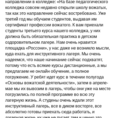
направлении в колледже: «На базе педагогического
колледжа совсем недавно открыли школу вожатых,
так как это направление сейчас востребовано. Уже
третий год мы обучаем студентов, выдавая им
сертификат профессии вожатого. К вам приехали
студенты третьего курса нашего колледжа, у них
должна быть обязательная практика в детском
оздоровительном лагере. Нам очень нравится
площадка «Россони», у нас даже не возникло мысли,
куда ехать для инструктивного лагеря. Мы очень
надеемся, что наше начинание сейчас подхватят,
потому что есть всякие курсы дистанционные, а мы
предлагаем не онлайн обучение, а полное
погружение. У ребят идет курс в течении полугода
«Основы вожатской деятельности», затем в апреле-
мае мы их вывозим в лагерь, чтобы они уже на месте
погрузились по полной программе во всю эту
лагерную жизнь. А студены очень ждали этот
инструктивный лагерь, все в диком восторге, все
абсолютно готовы приехать сюда работать, и
лагерная жизнь их уже не пугает, тем и ценно это