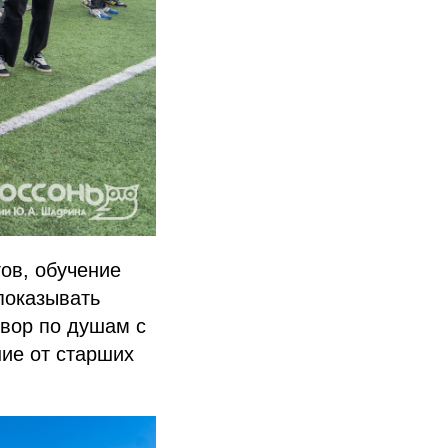
ов, обучение
показывать
овор по душам с
ние от старших