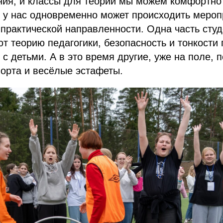
ния, и классы для теории мы можем комфортно
 у нас одновременно может происходить мероп
 практической направленности. Одна часть студ
т теорию педагогики, безопасность и тонкости
 с детьми. А в это время другие, уже на поле, 
орта и весёлые эстафеты.