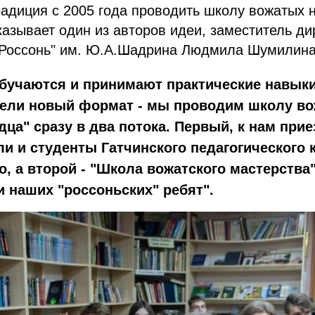
радиция с 2005 года проводить школу вожатых 
сказывает один из авторов идеи, заместитель д
оссонь" им. Ю.А.Шадрина Людмила Шумилина
обучаются и принимают практические навыки
ели новый формат - мы проводим школу в
дца" сразу в два потока. Первый, к нам при
и и студенты Гатчинского педагогического 
о, а второй - "Школа вожатского мастерства"
 наших "россоньских" ребят".