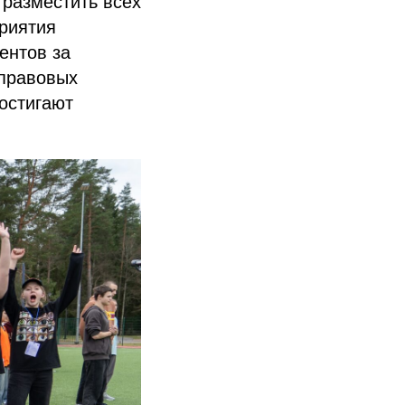
 разместить всех
риятия
ентов за
 правовых
постигают