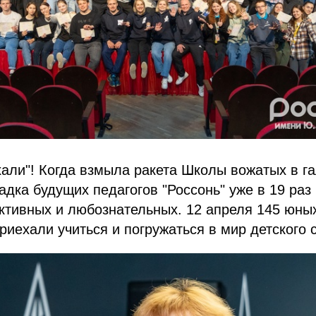
хали"! Когда взмыла ракета Школы вожатых в га
дка будущих педагогов "Россонь" уже в 19 раз
ктивных и любознательных. 12 апреля 145 юны
риехали учиться и погружаться в мир детского с