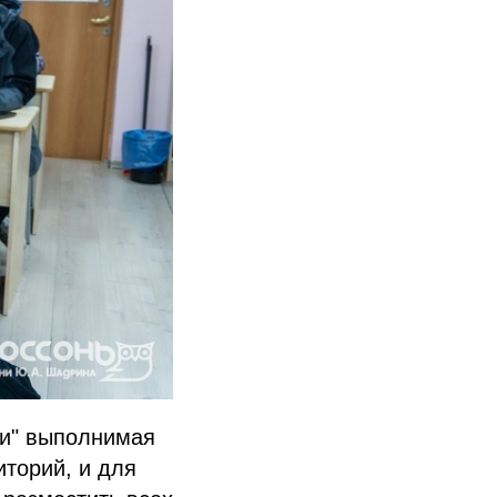
ни" выполнимая
иторий, и для