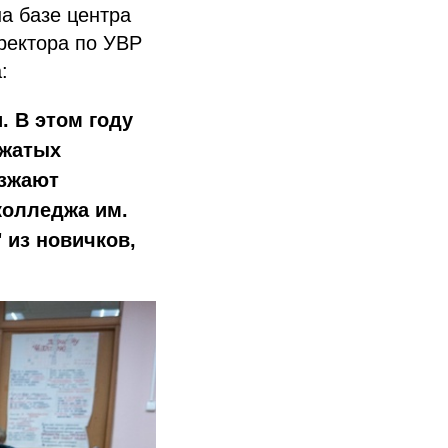
на базе центра
иректора по УВР
:
. В этом году
ожатых
езжают
колледжа им.
 из новичков,