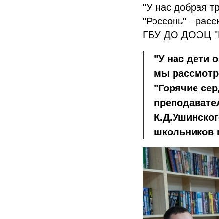
"У нас добрая т
"Россонь" - рас
ГБУ ДО ДООЦ "Р
"У нас дети 
мы рассмотр
"Горячие сер
преподавател
К.Д.Ушинског
школьников и