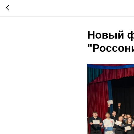
Новый ф
"Россон