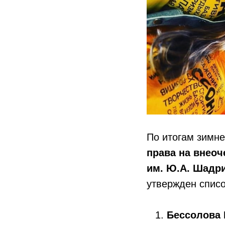
По итогам зимн
права на внео
им. Ю.А. Шадр
утвержден спис
Бессолова 