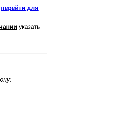
-
перейти для
чании
указать
ону: