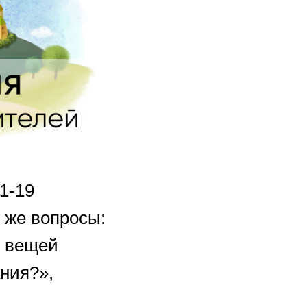
1-19
 же вопросы:
з вещей
ания?»,