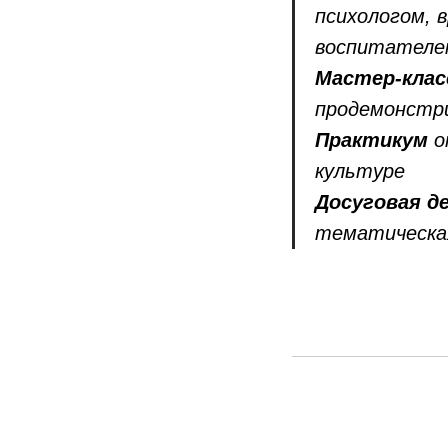
психологом, 
воспитателе
Мастер-клас
продемонстри
Практикум
о
культуре
Досуговая д
тематическа