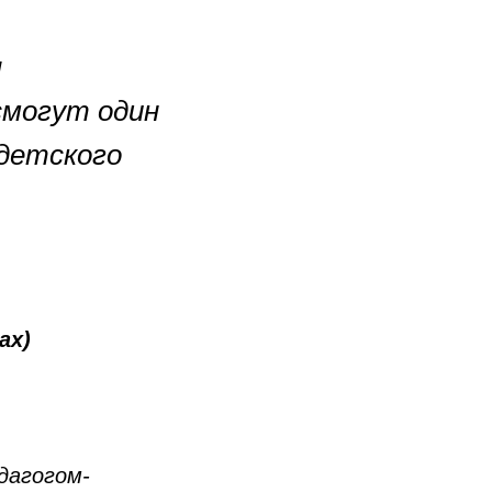
м
смогут один
детского
ах)
дагогом-