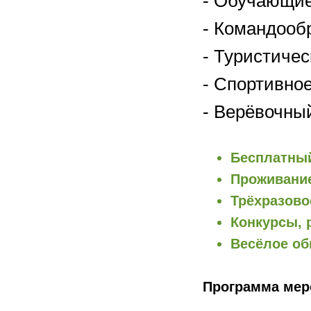
- Обучающие
- Командооб
- Туристичес
- Спортивно
- Верёвочный
Бесплатный
Проживани
Трёхразово
Конкурсы, 
Весёлое об
Программа мер