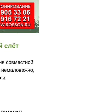
й слёт
ия совместной
е немаловажно,
ю и