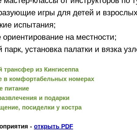
 мастер-классы от инструкторов по т
разующие игры для детей и взрослых
кие испытания;
е ориентирование на местности;
 парк, установка палатки и вязка узл
 трансфер из Кингисеппа
е в комфортабельных номерах
е питание
развлечения и подарки
щение, посиделки у костра
оприятия -
открыть PDF