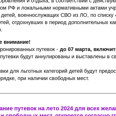
оровления и отдыха, в соответствии с действ
вом РФ и локальными нормативными актами уч
я детей, военнослужащих СВО из ЛО, по списк
детей, отдохнувших в период дополнительных ка
.
 внимание!
бронированных путевок -
до 07 марта, включи
путевки будут аннулированы и выставлены в с
евки для льготных категорий детей будут предо
рядке, при наличии свободных мест.
ние путевок на лето 2024 для всех жел
и свободных мест, откроется согласно г