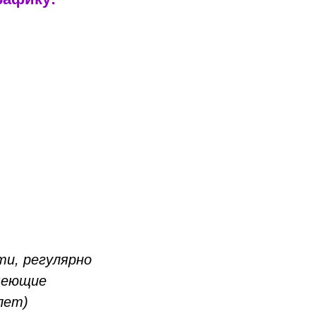
ти, регулярно
имеющие
лет)