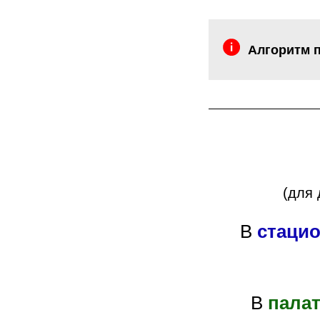
Алгоритм п
(для 
В
стаци
В
пала