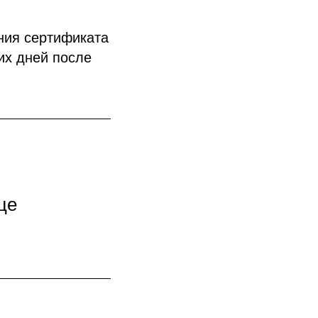
ния сертификата
их дней после
це