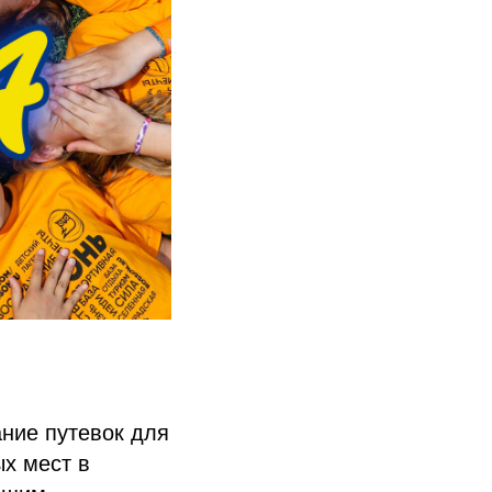
ание путевок для
х мест в