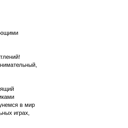
вающими
тлений!
анимательный,
оящий
иками
унемся в мир
ьных играх,