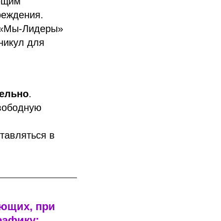
ующим
реждения.
у «Мы-Лидеры»
никул для
тельно
.
вободную
ставляться в
ающих, при
рафику: