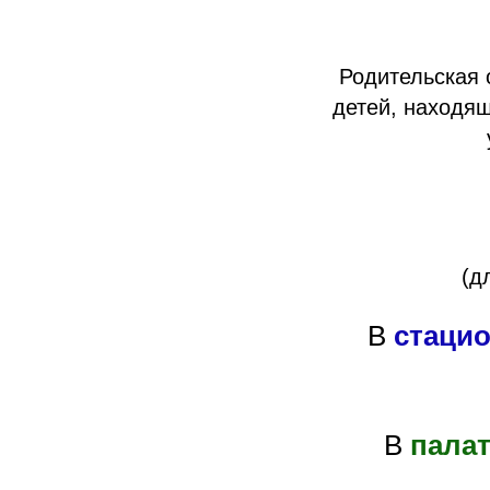
Родительская 
детей, находящ
(д
В
стаци
В
пала