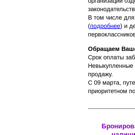
организации озд
законодательст
В том числе дл
(
подробнее
) и 
первоклассников
Обращаем Ваше
Срок оплаты за
Невыкупленные 
продажу.
С 09 марта, пут
приоритетном по
Бронирова
наличи